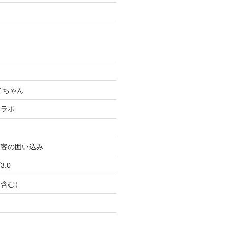
こちゃん
コラボ
顧客の囲い込み
.0
Ｂ含む）
ト