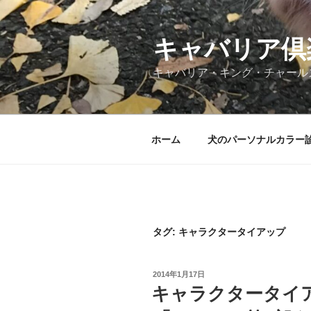
コ
ン
テ
キャバリア倶
ン
キャバリア・キング・チャール
ツ
へ
ス
キ
ホーム
犬のパーソナルカラー
ッ
プ
タグ:
キャラクタータイアップ
投
2014年1月17日
稿
キャラクタータイ
日: