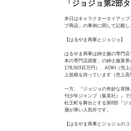
「ジョジョ第2部
本日はキャラクタータイアップ
プ商品」の事例に関して記載し
【はるやま商事とジョジョ】
はるやま商事は紳士服の専門店で
本の専門店調査」の紳士服業界
178,503百万円）、AOKI（売
上規模を誇っています（売上高50
一方、『ジョジョの奇妙な冒険』
刊少年ジャンプ（集英社）』で
杜王町を舞台とする第8部『ジ
層が厚い人気作です。
【はるやま商事とジョジョのコ