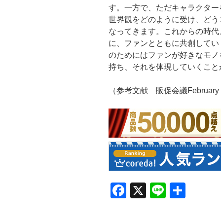
す。一方で、ただキャラクター
世界観をどのように受け、どう
なってきます。これからの時代
に、ファンとともに共創してい
のためにはファンが好きなモノ
持ち、それを体現していくこと
（参考文献 販促会議February 
F
X
Li
共
a
n
有