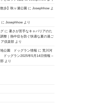
犬散歩】秋ヶ瀬公園
に
Josephhow
よ
容
に
Josephhow
より
ング
に
暑さが苦手なキャバリアのた
度調整｜熱中症を防ぐ快適な夏の過ご
リア倶楽部
より
緑地公園 ドッグラン情報
に
荒川河
ドッグラン2025年5月14日情報 –
楽部
より