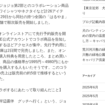
ジョジョ第2部とのコラボレーション商品
【東京近郊 
ワイシャツやネクタイなど計26アイテ
り
1月29日から同社の持つ全国の「はるやま」
ブログ記載内
各店舗で順次販売を開始しました。
犬のパンティ
、オンラインストアにて先行予約販売を開
めの室内の温
INE公式アカウントでコラボ商品を告知し
し方 – キャバ
するほどアクセスが集中。先行予約用に
荒川河川敷の
在庫は2日間で完売しました。また、オン
川敷の緑地公園 
購入特典を用意したところ、まとめ買い
キャバリア倶
商品の価格帯が1995円～4980円にもか
品を購入する人もいたそうです。このコラ
の売上は販売前の約5倍で推移するという
アーカイブ
た。
2025年6月
ラボするにあたって取り組んだこと】
2025年5月
岸辺露伴 グッチへ行く』という、ジョ
2025年4月