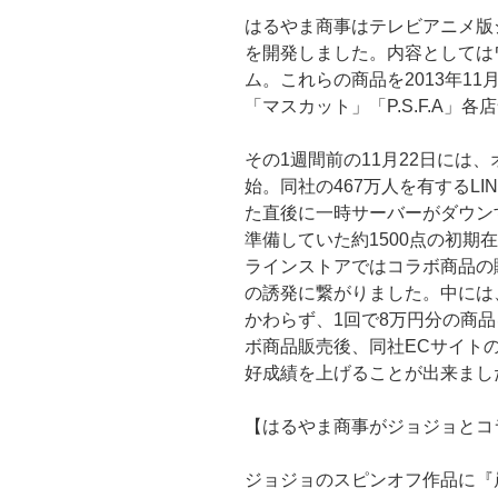
はるやま商事はテレビアニメ版
を開発しました。内容としては
ム。これらの商品を2013年1
「マスカット」「P.S.F.A」
その1週間前の11月22日には
始。同社の467万人を有するL
た直後に一時サーバーがダウン
準備していた約1500点の初期
ラインストアではコラボ商品の
の誘発に繋がりました。中には、
かわらず、1回で8万円分の商
ボ商品販売後、同社ECサイト
好成績を上げることが出来まし
【はるやま商事がジョジョとコ
ジョジョのスピンオフ作品に『