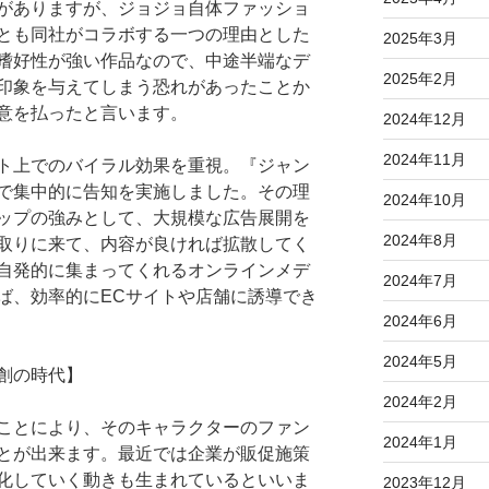
がありますが、ジョジョ自体ファッショ
とも同社がコラボする一つの理由とした
2025年3月
嗜好性が強い作品なので、中途半端なデ
2025年2月
印象を与えてしまう恐れがあったことか
意を払ったと言います。
2024年12月
2024年11月
ト上でのバイラル効果を重視。『ジャン
で集中的に告知を実施しました。その理
2024年10月
ップの強みとして、大規模な広告展開を
2024年8月
取りに来て、内容が良ければ拡散してく
自発的に集まってくれるオンラインメデ
2024年7月
ば、効率的にECサイトや店舗に誘導でき
2024年6月
2024年5月
創の時代】
2024年2月
ことにより、そのキャラクターのファン
2024年1月
とが出来ます。最近では企業が販促施策
化していく動きも生まれているといいま
2023年12月