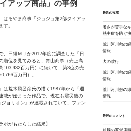
タイアップ商品」の事例
最近の投稿
、はるやま商事「ジョジョ第2部タイアッ
ます。
暑さが苦手な
熱中症を防ぐ
荒川河川敷の緑
情報
、日経ＭＪが2012年度に調査した「日
の順位を見てみると、青山商事（売上高
犬の跛行
上高103,932百万円）に続いて、第3位の売
荒川河川敷の緑
,766百万円）。
情報
は荒木飛呂彦氏の描く1987年から『週
荒川河川敷の緑
連載が始まった作品で、現在も震災後の
情報
ョジョリオン』が連載されていて、ファン
最近のコメント
ラボがもたらした結果】
札幌の百貨店