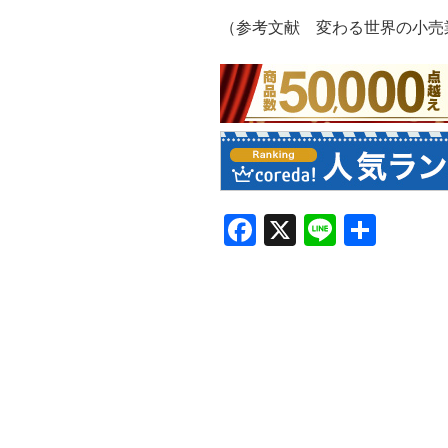
（参考文献 変わる世界の小売
F
X
Li
共
a
n
有
c
e
e
b
o
o