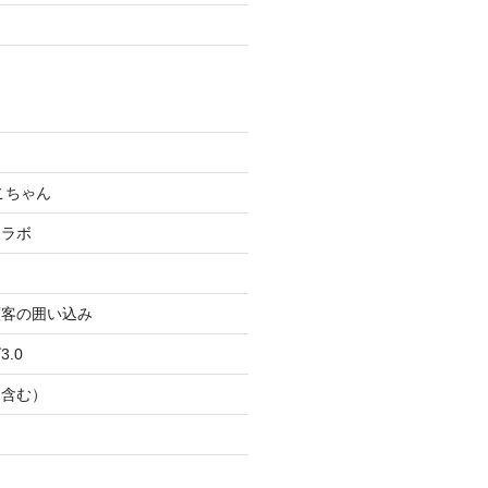
こちゃん
コラボ
顧客の囲い込み
.0
Ｂ含む）
ト