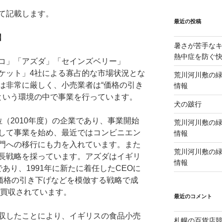
て記載します。
最近の投稿
】
暑さが苦手な
熱中症を防ぐ
コ」「アズダ」「セインズベリー」
ーケット」4社による寡占的な市場状況とな
荒川河川敷の緑
は非常に厳しく、小売業者は“価格の引き
情報
り”という環境の中で事業を行っています。
犬の跛行
（2010年度）の企業であり、事業開始
荒川河川敷の緑
して事業を始め、最近ではコンビニエン
情報
門への移行にも力を入れています。また
荒川河川敷の緑
長戦略を採っています。アズダはイギリ
情報
あり、1991年に新たに着任したCEOに
や価格の引き下げなどを模倣する戦略で成
に買収されています。
最近のコメント
収したことにより、イギリスの食品小売
札幌の百貨店