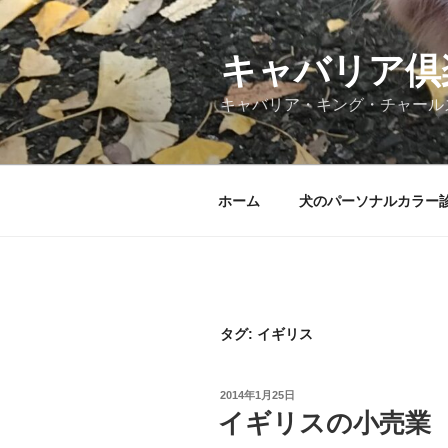
コ
ン
テ
キャバリア倶
ン
キャバリア・キング・チャール
ツ
へ
ス
キ
ホーム
犬のパーソナルカラー
ッ
プ
タグ:
イギリス
投
2014年1月25日
稿
イギリスの小売業
日: