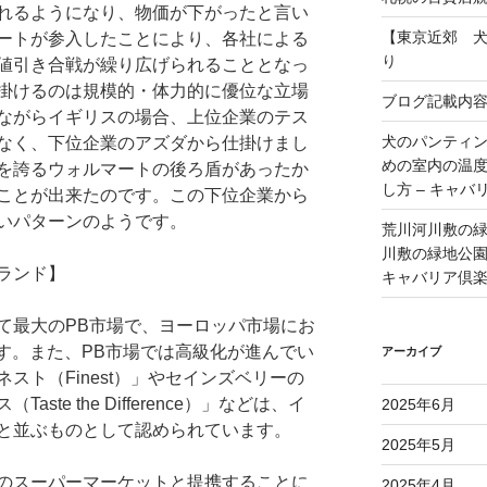
れるようになり、物価が下がったと言い
【東京近郊 
ートが参入したことにより、各社による
り
値引き合戦が繰り広げられることとなっ
掛けるのは規模的・体力的に優位な立場
ブログ記載内
ながらイギリスの場合、上位企業のテス
犬のパンティ
なく、下位企業のアズダから仕掛けまし
めの室内の温
を誇るウォルマートの後ろ盾があったか
し方 – キャバ
ことが出来たのです。この下位企業から
いパターンのようです。
荒川河川敷の
川敷の緑地公園 
ランド】
キャバリア倶
て最大のPB市場で、ヨーロッパ市場にお
ます。また、PB市場では高級化が進んでい
アーカイブ
スト（Finest）」やセインズベリーの
te the Difference）」などは、イ
2025年6月
と並ぶものとして認められています。
2025年5月
のスーパーマーケットと提携することに
2025年4月