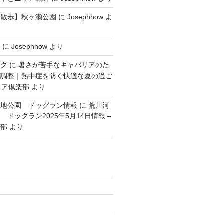
犬散歩】秋ヶ瀬公園
に
Josephhow
よ
容
に
Josephhow
より
ング
に
暑さが苦手なキャバリアのた
度調整｜熱中症を防ぐ快適な夏の過ご
リア倶楽部
より
緑地公園 ドッグラン情報
に
荒川河
ドッグラン2025年5月14日情報 –
楽部
より