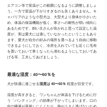
エアコン等で室温がこの範囲になるように調整しましょ
う。一方で室温が下がりすぎるのも良くありません。キ
ャバリアのような小型犬は、大型犬より身体が小さいた
め、体温の保温機能が低く、寒さへの耐性が弱い傾向に
あるためです。飼い主さんが良かれと思って設定した温
度が、実は愛犬には適していなかったということもあり
ます。愛犬が自分の好みの場所を選べるよう自由に移動
できるようにしておく、冷房を入れていても近くに毛布
を置いておいて寒くなったら潜れるようにしておいてあ
げる等、工夫してあげましょう。
最適な
湿度：40〜60％を
犬が快適に過ごせる
湿度は 40〜60％
程度が目安です。
湿度が高すぎると、ワンちゃんが体温を下げるために行
う「パンティング」の効果が下がってしまいます。口の
中の唾液が蒸発しにくくなり、熱がうまく逃げないため