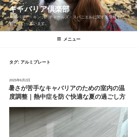
コ
キャバリア倶楽部
ン
キャバリア・キング・チャールズ・スパニエルに関する情報を記
テ
載していっています。
ン
ツ
メニュー
へ
ス
キ
ッ
タグ:
アルミプレート
プ
投
2025年6月2日
稿
暑さが苦手なキャバリアのための室内の温
日:
度調整｜熱中症を防ぐ快適な夏の過ごし方