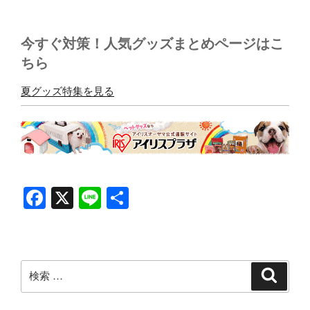
今すぐ対策！人気グッズまとめページはこ
ちら
夏グッズ特集を見る
F
X
Li
共
a
n
有
c
e
e
検
検
b
索
索:
o