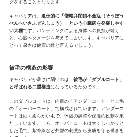
グをすることとなります。
キャバリアは、
遺伝的に「僧帽弁閉鎖不全症（そうぼう
べんへいさふぜんしょう）」という心臓病を発症しやす
い犬種
です。パンティングによる身体への負担が続く
と、心臓へダメージを与えてしまいます。キャバリアに
とって暑さは健康の敵と言えるでしょう。
被毛の構造の影響
キャバリアが暑さに弱いのは、
被毛が「ダブルコート」
と呼ばれる二重構造
になっているためです。
このダブルコートは、内側の「アンダーコート」と上毛
の「オーバーコート」で構成されています。アンダーコ
ートは細く柔らかい毛で、体温の調整や保湿の役割を果
たしています。一方、オーバーコートは太くしっかりと
した毛で、紫外線など外部の刺激から皮膚を守る働きを