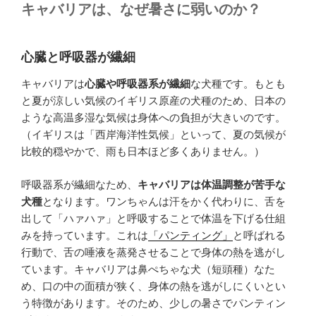
キャバリアは、なぜ暑さに弱いのか？
心臓と呼吸器が繊細
キャバリアは
心臓や呼吸器系が繊細
な犬種です。もとも
と夏が涼しい気候のイギリス原産の犬種のため、日本の
ような高温多湿な気候は身体への負担が大きいのです。
（イギリスは「西岸海洋性気候」といって、夏の気候が
比較的穏やかで、雨も日本ほど多くありません。）
呼吸器系が繊細なため、
キャバリアは体温調整が苦手な
犬種
となります。ワンちゃんは汗をかく代わりに、舌を
出して「ハァハァ」と呼吸することで体温を下げる仕組
みを持っています。これは
「パンティング」
と呼ばれる
行動で、舌の唾液を蒸発させることで身体の熱を逃がし
ています。キャバリアは鼻ぺちゃな犬（短頭種）なた
め、口の中の面積が狭く、身体の熱を逃がしにくいとい
う特徴があります。そのため、少しの暑さでパンティン