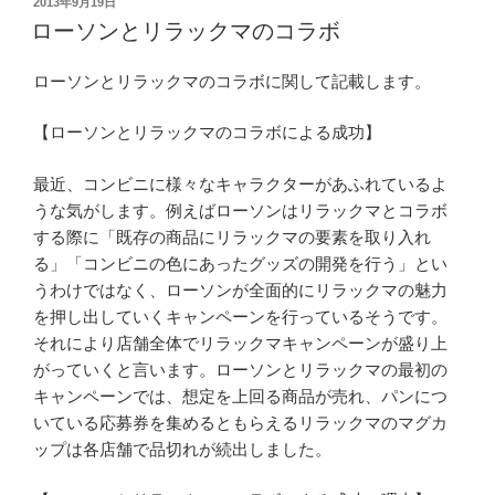
投
2013年9月19日
e
稿
ローソンとリラックマのコラボ
日:
b
ローソンとリラックマのコラボに関して記載します。
o
o
【ローソンとリラックマのコラボによる成功】
k
最近、コンビニに様々なキャラクターがあふれているよ
うな気がします。例えばローソンはリラックマとコラボ
する際に「既存の商品にリラックマの要素を取り入れ
る」「コンビニの色にあったグッズの開発を行う」とい
うわけではなく、ローソンが全面的にリラックマの魅力
を押し出していくキャンペーンを行っているそうです。
それにより店舗全体でリラックマキャンペーンが盛り上
がっていくと言います。ローソンとリラックマの最初の
キャンペーンでは、想定を上回る商品が売れ、パンにつ
いている応募券を集めるともらえるリラックマのマグカ
ップは各店舗で品切れが続出しました。