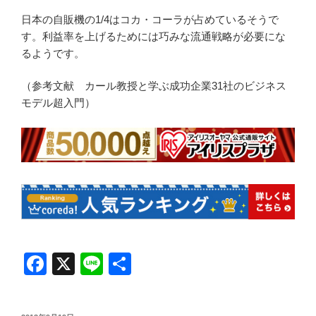
日本の自販機の1/4はコカ・コーラが占めているそうで
す。利益率を上げるためには巧みな流通戦略が必要にな
るようです。
（参考文献 カール教授と学ぶ成功企業31社のビジネス
モデル超入門）
F
X
Li
共
a
n
有
c
e