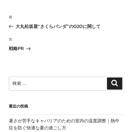
o
k
投
過
前
稿
去
大丸松坂屋“さくらパンダ”のO2Oに関して
ナ
の
ビ
投
次
次
稿
ゲ
の
戦略PR
投
ー
稿
シ
ョ
ン
検
検
索
索:
最近の投稿
暑さが苦手なキャバリアのための室内の温度調整｜熱中
症を防ぐ快適な夏の過ごし方