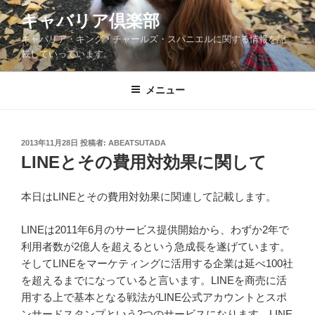
コ
キャバリア倶楽部
ン
キャバリア・キング・チャールズ・スパニエルに関する情報を記
テ
載していっています。
ン
ツ
メニュー
へ
ス
キ
ッ
投
2013年11月28日
投稿者:
ABEATSUTADA
稿
LINEとその費用対効果に関して
プ
日:
本日はLINEとその費用対効果に関連して記載します。
LINEは2011年6月のサービス提供開始から、わずか2年で
利用者数が2億人を超えるという急成長を遂げています。
そしてLINEをマーケティングに活用する企業は延べ100社
を超えるまでになっていると言います。LINEを商売に活
用する上で基本となる戦法がLINE公式アカウントとスポ
ンサードスタンプという2つのサービスになります。LINE