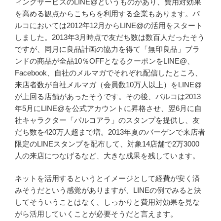
ィングサービスのLINE@というものがあり、費用対効果
を高める観点からこちらを利用する企業もあります。パ
ルコにおいては2012年12月からLINE@の活用をスタート
しました。2013年3月時点で友だち数は数百人だったそう
ですが、同月に良品計画の協力を得て「無印良品」ブラ
ンドの商品が全品10％OFFとなるクーポンをLINE@、
Facebook、自社のメルマガでそれぞれ配信したところ、
来店者数が自社メルマガ（会員数10万人以上）をLINE@
が上回る店舗があったそうです。その後、パルコは2013
年5月にLINE@を公式アカウントに昇格させ、翌6月に自
社キャラクター「パルコアラ」のスタンプを提供し、友
だち数を420万人超まで増。2013年夏のバーゲンで来店者
限定のLINEスタンプを配布して、対象14店舗で2万3000
人の来店につなげるなど、大きな成果を残しています。
ネットを活用するというとイメージとして経費が安く済
みそうだという感覚がありますが、LINEの例でみると決
してそういうことはなく、しっかりと費用対効果を見な
がら活用していくことが必要そうだと言えます。