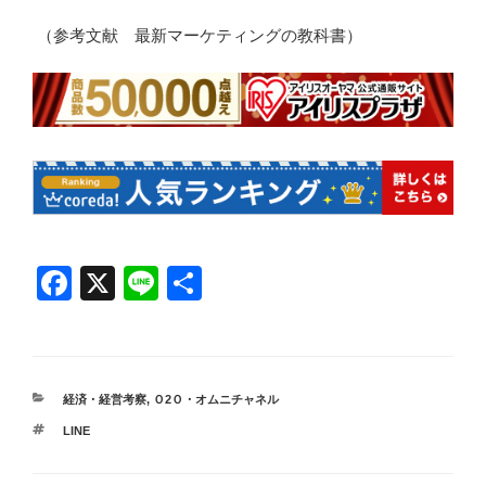
（参考文献 最新マーケティングの教科書）
F
X
Li
共
a
n
有
c
e
e
カ
経済・経営考察
,
Ｏ2Ｏ・オムニチャネル
b
テ
タ
LINE
ゴ
o
グ
リ
ー