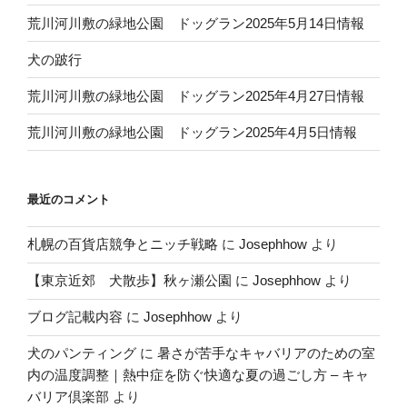
荒川河川敷の緑地公園 ドッグラン2025年5月14日情報
犬の跛行
荒川河川敷の緑地公園 ドッグラン2025年4月27日情報
荒川河川敷の緑地公園 ドッグラン2025年4月5日情報
最近のコメント
札幌の百貨店競争とニッチ戦略
に
Josephhow
より
【東京近郊 犬散歩】秋ヶ瀬公園
に
Josephhow
より
ブログ記載内容
に
Josephhow
より
犬のパンティング
に
暑さが苦手なキャバリアのための室
内の温度調整｜熱中症を防ぐ快適な夏の過ごし方 – キャ
バリア倶楽部
より