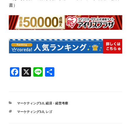
書）
F
X
Li
共
a
n
有
c
e
e
カ
マーケティング3.0
,
経済・経営考察
b
テ
タ
マーケティング3.0
,
レゴ
ゴ
o
グ
リ
ー
o