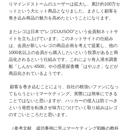
りマインドストームのユーザーは拡大し、累計約100万セ
ットという大ヒット商品となりました。まさしく顧客を
巻き込み商品の魅力を高めたということになります。
またレゴは日本で“レゴCUUSOO”という会員制ネットサ
イトを立ち上げています。このネットサイトの仕組み
は、会員が新しいレゴの商品企画を考えて提案し、他の
1000名以上の会員から購入したいという投票があると商
品化されるという仕組みです。これにより有人潜水調査
船「しんかい6500」や小惑星探査機「はやぶさ」などが
商品化されているようです。
顧客を巻き込むことにより、自社の根強いファンになっ
てもらうというマーケティング。実際には簡単にできる
ことではないと思いますが、ハッカーの侵入は防ぐべき
という発想を転換させ味方につけていく取り組みはレゴ
のすごいところだと思います。
（参考文献 成功事例に学ぶマーケティング戦略の教科