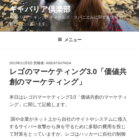
コ
キャバリア倶楽部
ン
キャバリア・キング・チャールズ・スパニエルに関する情報を記
テ
載していっています。
ン
ツ
メニュー
へ
ス
キ
ッ
投
2013年11月9日
投稿者:
ABEATSUTADA
稿
レゴのマーケティング3.0「価値共
プ
日:
創のマーケティング」
本日はレゴのマーケティング3.0「価値共創のマーケティ
ング」に関して記載します。
国や企業がネット上から自社のサイトやシステムに侵入
するサイバー攻撃から身を守るために多額の費用を投じ
て対策をとっていますが、レゴはハッカーに自社の制御