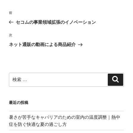
k
投
過
前
稿
去
セコムの事業領域拡張のイノベーション
ナ
の
ビ
投
次
次
稿
ゲ
の
ネット通販の動画による商品紹介
投
ー
稿
シ
ョ
ン
検
検
索
索:
最近の投稿
暑さが苦手なキャバリアのための室内の温度調整｜熱中
症を防ぐ快適な夏の過ごし方