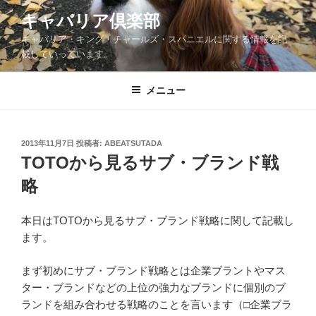
コ
キャバリア倶楽部
ン
キャバリア・キング・チャールズ・スパニエルに関する情報を記
テ
載していっています。
ン
ツ
メニュー
へ
ス
キ
ッ
投
2013年11月7日
投稿者:
ABEATSUTADA
稿
TOTOから見るサブ・ブランド戦
プ
日:
略
本日はTOTOから見るサブ・ブランド戦略に関して記載し
ます。
まず初めにサブ・ブランド戦略とは企業ブラントやマス
ター・ブランドなどの上位の強力なブランドに個別のブ
ランドを組み合わせる戦略のことを言います（□企業ブラ