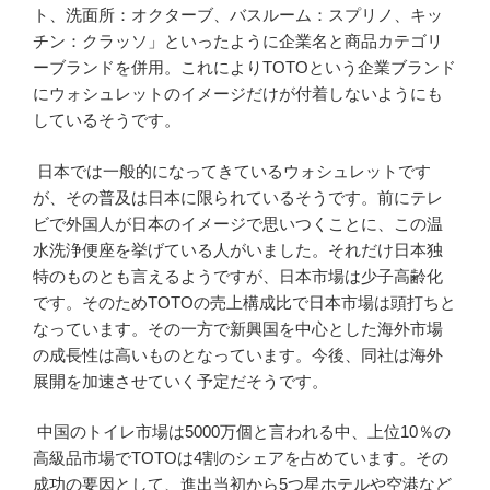
ト、洗面所：オクターブ、バスルーム：スプリノ、キッ
チン：クラッソ」といったように企業名と商品カテゴリ
ーブランドを併用。これによりTOTOという企業ブランド
にウォシュレットのイメージだけが付着しないようにも
しているそうです。
日本では一般的になってきているウォシュレットです
が、その普及は日本に限られているそうです。前にテレ
ビで外国人が日本のイメージで思いつくことに、この温
水洗浄便座を挙げている人がいました。それだけ日本独
特のものとも言えるようですが、日本市場は少子高齢化
です。そのためTOTOの売上構成比で日本市場は頭打ちと
なっています。その一方で新興国を中心とした海外市場
の成長性は高いものとなっています。今後、同社は海外
展開を加速させていく予定だそうです。
中国のトイレ市場は5000万個と言われる中、上位10％の
高級品市場でTOTOは4割のシェアを占めています。その
成功の要因として、進出当初から5つ星ホテルや空港など