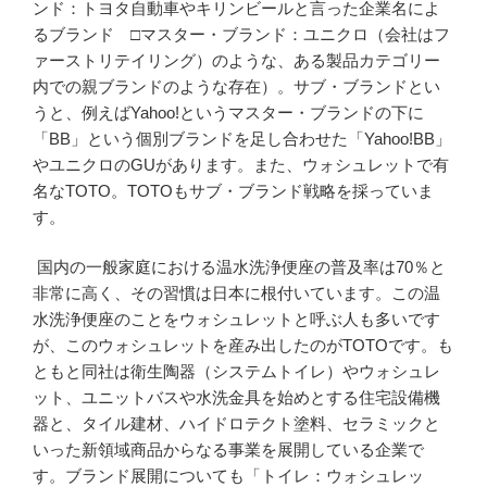
ンド：トヨタ自動車やキリンビールと言った企業名によ
るブランド □マスター・ブランド：ユニクロ（会社はフ
ァーストリテイリング）のような、ある製品カテゴリー
内での親ブランドのような存在）。サブ・ブランドとい
うと、例えばYahoo!というマスター・ブランドの下に
「BB」という個別ブランドを足し合わせた「Yahoo!BB」
やユニクロのGUがあります。また、ウォシュレットで有
名なTOTO。TOTOもサブ・ブランド戦略を採っていま
す。
国内の一般家庭における温水洗浄便座の普及率は70％と
非常に高く、その習慣は日本に根付いています。この温
水洗浄便座のことをウォシュレットと呼ぶ人も多いです
が、このウォシュレットを産み出したのがTOTOです。も
ともと同社は衛生陶器（システムトイレ）やウォシュレ
ット、ユニットバスや水洗金具を始めとする住宅設備機
器と、タイル建材、ハイドロテクト塗料、セラミックと
いった新領域商品からなる事業を展開している企業で
す。ブランド展開についても「トイレ：ウォシュレッ