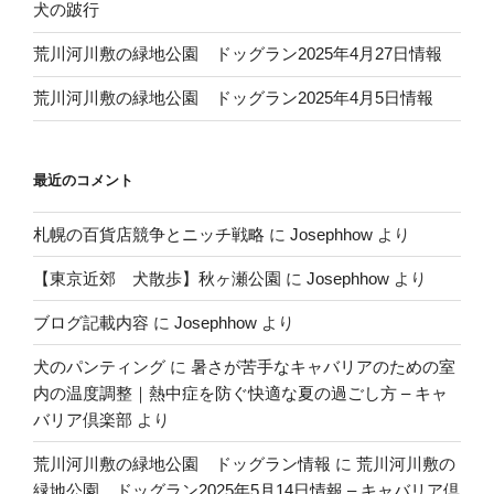
犬の跛行
荒川河川敷の緑地公園 ドッグラン2025年4月27日情報
荒川河川敷の緑地公園 ドッグラン2025年4月5日情報
最近のコメント
札幌の百貨店競争とニッチ戦略
に
Josephhow
より
【東京近郊 犬散歩】秋ヶ瀬公園
に
Josephhow
より
ブログ記載内容
に
Josephhow
より
犬のパンティング
に
暑さが苦手なキャバリアのための室
内の温度調整｜熱中症を防ぐ快適な夏の過ごし方 – キャ
バリア倶楽部
より
荒川河川敷の緑地公園 ドッグラン情報
に
荒川河川敷の
緑地公園 ドッグラン2025年5月14日情報 – キャバリア倶