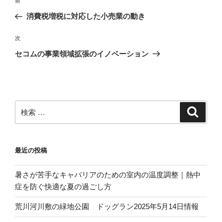
過
前
稿
去
消費税増税に対応した小売業の動き
ナ
の
ビ
投
次
次
稿
ゲ
の
セコムの事業領域拡張のイノベーション
投
ー
稿
シ
ョ
ン
検
検
索
索:
最近の投稿
暑さが苦手なキャバリアのための室内の温度調整｜熱中
症を防ぐ快適な夏の過ごし方
荒川河川敷の緑地公園 ドッグラン2025年5月14日情報