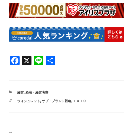
F
X
Li
共
a
n
有
c
e
e
カ
経営
,
経済・経営考察
b
テ
タ
ウォシュレット
,
サブ・ブランド戦略
,
ＴＯＴＯ
ゴ
o
グ
リ
ー
o
k
投