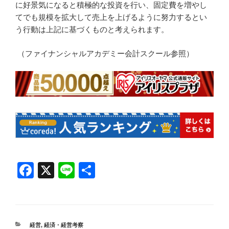
に好景気になると積極的な投資を行い、固定費を増やし
てでも規模を拡大して売上を上げるように努力するとい
う行動は上記に基づくものと考えられます。
（ファイナンシャルアカデミー会計スクール参照）
F
X
Li
共
a
n
有
c
e
e
カ
経営
,
経済・経営考察