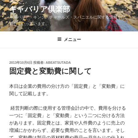
コ
キャバリア倶楽部
ン
キャバリア・キング・チャールズ・スパニエルに関する情報を記
テ
載していっています。
ン
ツ
メニュー
へ
ス
キ
ッ
投
2013年10月6日
投稿者:
ABEATSUTADA
稿
固定費と変動費に関して
プ
日:
本日は企業の費用の分け方の「固定費」と「変動費」に
関して記載します。
経営判断の際に使用する管理会計の中で、費用を分ける
一つに「固定費」と「変動費」という二つに分ける方法
があります。固定費とは、家賃や人件費のように売上の
増減にかかわらず、必要な費用のことを言います。そし
て、変動費は製品の原材料費や商品一戸当たりの仕入れ