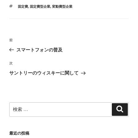
b
テ
タ
固定費
,
固定費型企業
,
変動費型企業
ゴ
o
グ
リ
ー
o
k
投
過
前
稿
去
スマートフォンの普及
ナ
の
ビ
投
次
次
稿
ゲ
の
サントリーのウィスキーに関して
投
ー
稿
シ
ョ
ン
検
検
索
索:
最近の投稿