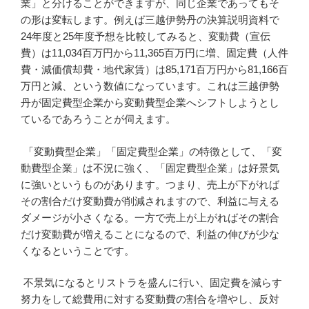
業」と分けることができますが、同じ企業であってもそ
の形は変転します。例えば三越伊勢丹の決算説明資料で
24年度と25年度予想を比較してみると、変動費（宣伝
費）は11,034百万円から11,365百万円に増、固定費（人件
費・減価償却費・地代家賃）は85,171百万円から81,166百
万円と減、という数値になっています。これは三越伊勢
丹が固定費型企業から変動費型企業へシフトしようとし
ているであろうことが伺えます。
「変動費型企業」「固定費型企業」の特徴として、「変
動費型企業」は不況に強く、「固定費型企業」は好景気
に強いというものがあります。つまり、売上が下がれば
その割合だけ変動費が削減されますので、利益に与える
ダメージが小さくなる。一方で売上が上がればその割合
だけ変動費が増えることになるので、利益の伸びが少な
くなるということです。
不景気になるとリストラを盛んに行い、固定費を減らす
努力をして総費用に対する変動費の割合を増やし、反対